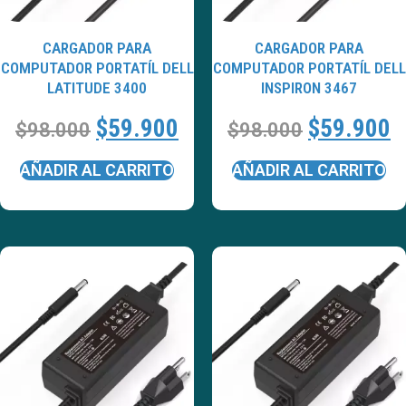
CARGADOR PARA
CARGADOR PARA
COMPUTADOR PORTATÍL DELL
COMPUTADOR PORTATÍL DELL
LATITUDE 3400
INSPIRON 3467
$
59.900
$
59.900
$
98.000
$
98.000
AÑADIR AL CARRITO
AÑADIR AL CARRITO