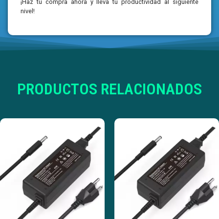
¡Haz tu compra ahora y lleva tu productividad al siguiente
nivel!
PRODUCTOS RELACIONADOS