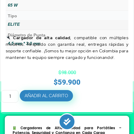
65 W
Tipo
ELITE
Diámetro de Punta
Cargador de alta calidad
, compatible con múltiples
4.5 mm * 3.0 mm
modelos. Respaldo con garantía real, entregas rápidas y
soporte confiable. ¡Somos tu mejor opción en Colombia para
mantener tu equipo siempre cargado y funcionando!.
$
98.000
$
59.900
AÑADIR AL CARRITO
Cargadores de Alta Calidad para Portátiles –
Potencia, Seguridad y Confianza en Cada Carga