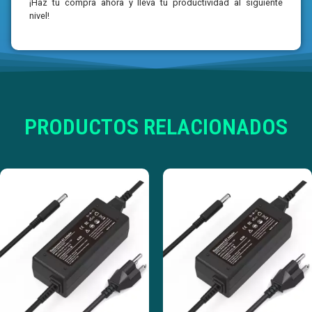
¡Haz tu compra ahora y lleva tu productividad al siguiente
nivel!
PRODUCTOS RELACIONADOS