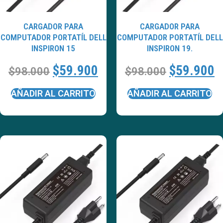
CARGADOR PARA
CARGADOR PARA
COMPUTADOR PORTATÍL DELL
COMPUTADOR PORTATÍL DELL
INSPIRON 15
INSPIRON 19.
$
59.900
$
59.900
$
98.000
$
98.000
AÑADIR AL CARRITO
AÑADIR AL CARRITO