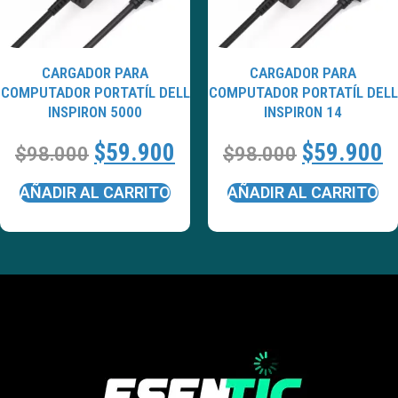
CARGADOR PARA
CARGADOR PARA
COMPUTADOR PORTATÍL DELL
COMPUTADOR PORTATÍL DELL
INSPIRON 5000
INSPIRON 14
$
59.900
$
59.900
$
98.000
$
98.000
AÑADIR AL CARRITO
AÑADIR AL CARRITO