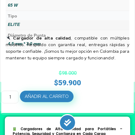
65 W
Tipo
ELITE
Diámetro de Punta
Cargador de alta calidad
, compatible con múltiples
4.5 mm * 3.0 mm
modelos. Respaldo con garantía real, entregas rápidas y
soporte confiable. ¡Somos tu mejor opción en Colombia para
mantener tu equipo siempre cargado y funcionando!.
$
98.000
$
59.900
AÑADIR AL CARRITO
Cargadores de Alta Calidad para Portátiles –
Potencia, Seguridad y Confianza en Cada Carga