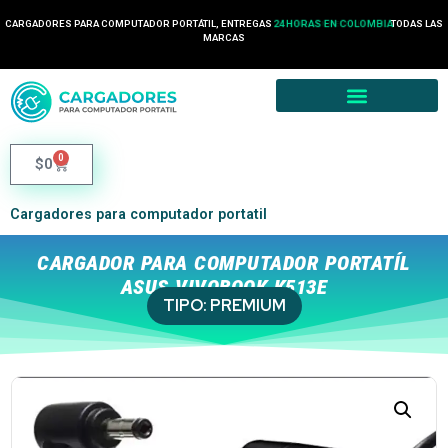
CARGADORES PARA COMPUTADOR PORTÁTIL, ENTREGAS
24 HORAS EN COLOMBIA
TODAS LAS
MARCAS
0
$
0
Cargadores para computador portatil
CARGADOR PARA COMPUTADOR PORTATÍL
ASUS VIVOBOOK K513E
TIPO:
PREMIUM