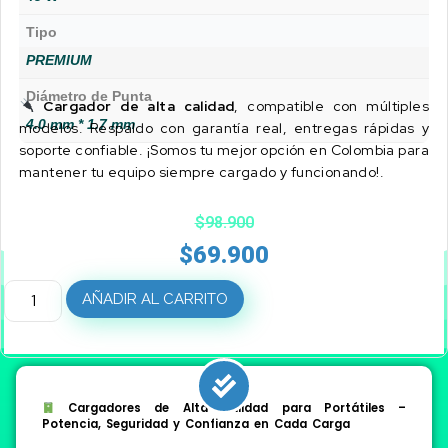
Tipo
PREMIUM
Diámetro de Punta
Cargador de alta calidad
, compatible con múltiples
4.0 mm * 1.7 mm
modelos. Respaldo con garantía real, entregas rápidas y
soporte confiable. ¡Somos tu mejor opción en Colombia para
mantener tu equipo siempre cargado y funcionando!.
$
98.900
$
69.900
AÑADIR AL CARRITO
Cargadores de Alta Calidad para Portátiles –
Potencia, Seguridad y Confianza en Cada Carga