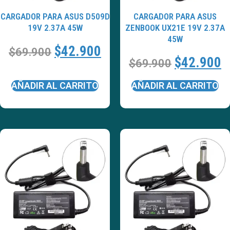
CARGADOR PARA ASUS D509D
CARGADOR PARA ASUS
19V 2.37A 45W
ZENBOOK UX21E 19V 2.37A
45W
$
42.900
$
69.900
$
42.900
$
69.900
AÑADIR AL CARRITO
AÑADIR AL CARRITO