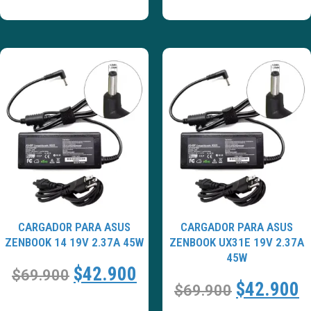
CARGADOR PARA ASUS
CARGADOR PARA ASUS
ZENBOOK 14 19V 2.37A 45W
ZENBOOK UX31E 19V 2.37A
45W
$
42.900
$
69.900
$
42.900
$
69.900