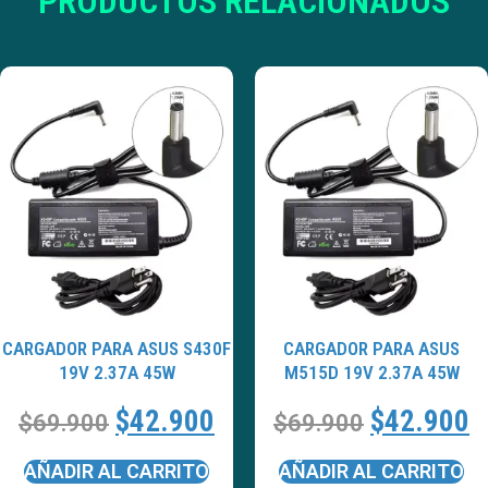
PRODUCTOS RELACIONADOS
CARGADOR PARA ASUS S430F
CARGADOR PARA ASUS
19V 2.37A 45W
M515D 19V 2.37A 45W
$
42.900
$
42.900
$
69.900
$
69.900
AÑADIR AL CARRITO
AÑADIR AL CARRITO