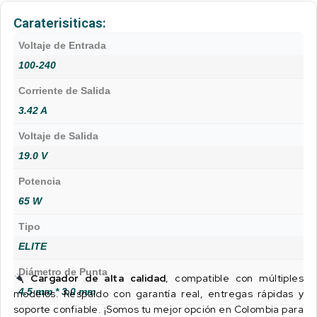
Caraterisiticas:
Voltaje de Entrada
100-240
Corriente de Salida
3.42 A
Voltaje de Salida
19.0 V
Potencia
65 W
Tipo
ELITE
Diámetro de Punta
Cargador de alta calidad
, compatible con múltiples
4.5 mm * 3.0 mm
modelos. Respaldo con garantía real, entregas rápidas y
soporte confiable. ¡Somos tu mejor opción en Colombia para