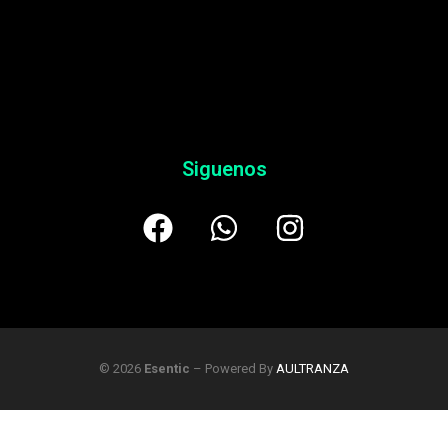
Siguenos
$
59.900
$
129.900
AÑADIR AL CARRITO
© 2026
Esentic
– Powered By
AULTRANZA