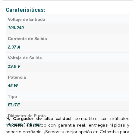
Caraterisiticas:
Voltaje de Entrada
100-240
Corriente de Salida
2.37 A
Voltaje de Salida
19.0 V
Potencia
45 W
Tipo
ELITE
Diámetro de Punta
Cargador de alta calidad
, compatible con múltiples
4.5 mm * 3.0 mm
modelos. Respaldo con garantía real, entregas rápidas y
soporte confiable. ¡Somos tu mejor opción en Colombia para