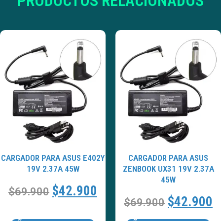
PRODUCTOS RELACIONADOS
CARGADOR PARA ASUS E402Y
CARGADOR PARA ASUS
19V 2.37A 45W
ZENBOOK UX31 19V 2.37A
45W
$
42.900
$
69.900
$
42.900
$
69.900