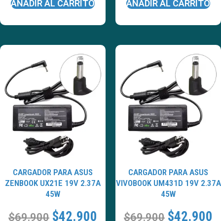
AÑADIR AL CARRITO
AÑADIR AL CARRITO
CARGADOR PARA ASUS
CARGADOR PARA ASUS
ZENBOOK UX21E 19V 2.37A
VIVOBOOK UM431D 19V 2.37A
45W
45W
$
42.900
$
42.900
$
69.900
$
69.900