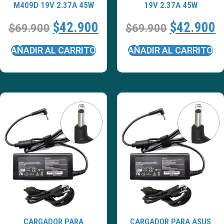
M409D 19V 2.37A 45W
19V 2.37A 45W
$
42.900
$
42.900
$
69.900
$
69.900
AÑADIR AL CARRITO
AÑADIR AL CARRITO
CARGADOR PARA
CARGADOR PARA ASUS