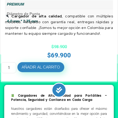
PREMIUM
Diámetro de Punta
Cargador de alta calidad
, compatible con múltiples
4.0 mm * 1.35 mm
modelos. Respaldo con garantía real, entregas rápidas y
soporte confiable. ¡Somos tu mejor opción en Colombia para
mantener tu equipo siempre cargado y funcionando!.
$
98.900
$
69.900
AÑADIR AL CARRITO
Cargadores de Alta Calidad para Portátiles –
Potencia, Seguridad y Confianza en Cada Carga
Nuestros cargadores están diseñados para ofrecer el máximo
rendimiento y seguridad, convirtiéndose en la mejor opción para