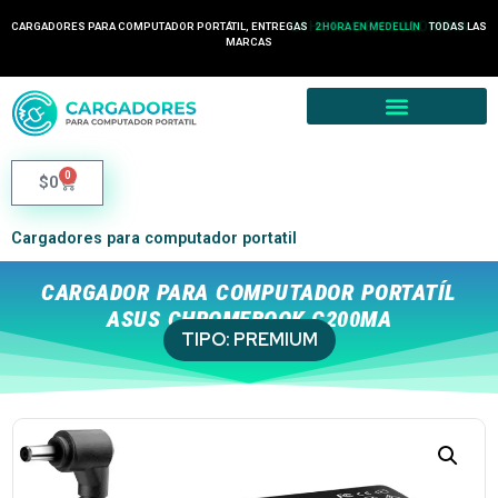
24 HORAS EN COLOMBIA
CARGADORES PARA COMPUTADOR PORTÁTIL, ENTREGAS
TODAS LAS
2 HORA EN MEDELLÍN
MARCAS
0
$
0
Cargadores para computador portatil
CARGADOR PARA COMPUTADOR PORTATÍL
ASUS CHROMEBOOK C200MA
TIPO:
PREMIUM