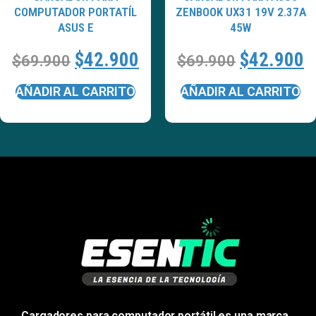
COMPUTADOR PORTATÍL
ZENBOOK UX31 19V 2.37A
ASUS E
45W
$
42.900
$
42.900
$
69.900
$
69.900
AÑADIR AL CARRITO
AÑADIR AL CARRITO
Cargadores para computador portátil es una marca