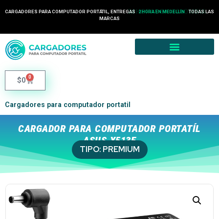
24 HORAS EN COLOMBIA
CARGADORES PARA COMPUTADOR PORTÁTIL, ENTREGAS
TODAS LAS
2 HORA EN MEDELLÍN
MARCAS
0
$
0
Cargadores para computador portatil
CARGADOR PARA COMPUTADOR PORTATÍL
ASUS X513E
TIPO:
PREMIUM