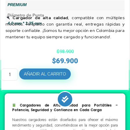
PREMIUM
Diámetro de Punta
Cargador de alta calidad
, compatible con múltiples
4.0 mm * 1.35 mm
modelos. Respaldo con garantía real, entregas rápidas y
soporte confiable. ¡Somos tu mejor opción en Colombia para
mantener tu equipo siempre cargado y funcionando!.
$
98.900
$
69.900
AÑADIR AL CARRITO
Cargadores de Alta Calidad para Portátiles –
Potencia, Seguridad y Confianza en Cada Carga
Nuestros cargadores están diseñados para ofrecer el máximo
rendimiento y seguridad, convirtiéndose en la mejor opción para