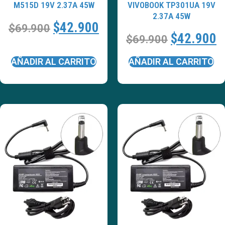
M515D 19V 2.37A 45W
VIVOBOOK TP301UA 19V
2.37A 45W
$
42.900
$
69.900
$
42.900
$
69.900
AÑADIR AL CARRITO
AÑADIR AL CARRITO