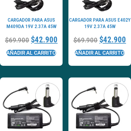
CARGADOR PARA ASUS
CARGADOR PARA ASUS E402Y
M409DA 19V 2.37A 45W
19V 2.37A 45W
$
42.900
$
42.900
$
69.900
$
69.900
AÑADIR AL CARRITO
AÑADIR AL CARRITO