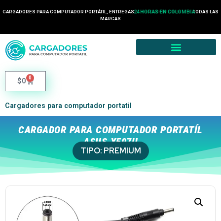
CARGADORES PARA COMPUTADOR PORTÁTIL, ENTREGAS
24 HORAS EN COLOMBIA
TODAS LAS
2 HORA EN MEDELLÍN
MARCAS
0
$
0
Cargadores para computador portatil
CARGADOR PARA COMPUTADOR PORTATÍL
ASUS X507U
TIPO:
PREMIUM