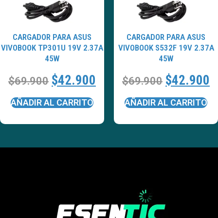
CARGADOR PARA ASUS
CARGADOR PARA ASUS
VIVOBOOK TP301U 19V 2.37A
VIVOBOOK S532F 19V 2.37A
45W
45W
$
42.900
$
42.900
$
69.900
$
69.900
AÑADIR AL CARRITO
AÑADIR AL CARRITO