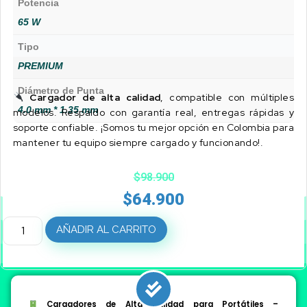
Potencia
65 W
Tipo
PREMIUM
Diámetro de Punta
Cargador de alta calidad
, compatible con múltiples
4.0 mm * 1.35 mm
modelos. Respaldo con garantía real, entregas rápidas y
soporte confiable. ¡Somos tu mejor opción en Colombia para
mantener tu equipo siempre cargado y funcionando!.
$
98.900
$
64.900
AÑADIR AL CARRITO
Cargadores de Alta Calidad para Portátiles –