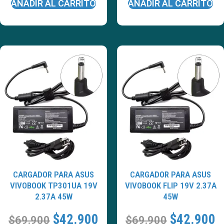
AÑADIR AL CARRITO
AÑADIR AL CARRITO
CARGADOR PARA ASUS
CARGADOR PARA ASUS
VIVOBOOK TP301UA 19V
VIVOBOOK FLIP 19V 2.37A
2.37A 45W
45W
$
42.900
$
42.900
$
69.900
$
69.900