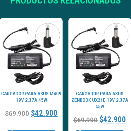
PRODUCTOS RELACIONADOS
CARGADOR PARA ASUS M409
CARGADOR PARA ASUS
19V 2.37A 45W
ZENBOOK UX21E 19V 2.37A
45W
$
42.900
$
69.900
$
42.900
$
69.900