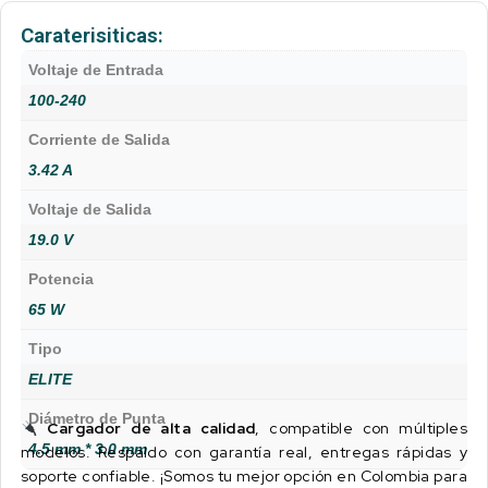
Caraterisiticas:
Voltaje de Entrada
100-240
Corriente de Salida
3.42 A
Voltaje de Salida
19.0 V
Potencia
65 W
Tipo
ELITE
Diámetro de Punta
Cargador de alta calidad
, compatible con múltiples
4.5 mm * 3.0 mm
modelos. Respaldo con garantía real, entregas rápidas y
soporte confiable. ¡Somos tu mejor opción en Colombia para