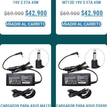
19V 2.37A 45W
M712D 19V 2.37A 45W
$
42.900
$
42.900
$
69.900
$
69.900
AÑADIR AL CARRITO
AÑADIR AL CARRITO
CARGADOR PARA ASUS M413I
CARGADOR PARA ASUS D509D