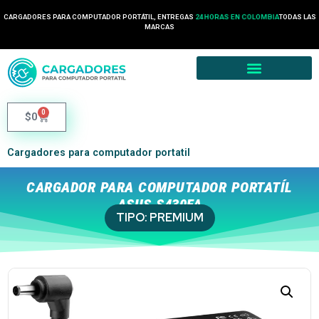
CARGADORES PARA COMPUTADOR PORTÁTIL, ENTREGAS
24 HORAS EN COLOMBIA
TODAS LAS
2 HORA EN MEDELLÍN
MARCAS
0
$
0
Cargadores para computador portatil
CARGADOR PARA COMPUTADOR PORTATÍL
ASUS S430FA
TIPO:
PREMIUM