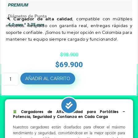
PREMIUM
Diámetro de Punta
Cargador de alta calidad
, compatible con múltiples
4.0 mm * 1.35 mm
modelos. Respaldo con garantía real, entregas rápidas y
soporte confiable. ¡Somos tu mejor opción en Colombia para
mantener tu equipo siempre cargado y funcionando!.
$
98.900
$
69.900
AÑADIR AL CARRITO
Cargadores de Alta Calidad para Portátiles –
Potencia, Seguridad y Confianza en Cada Carga
Nuestros cargadores están diseñados para ofrecer el máximo
rendimiento y seguridad, convirtiéndose en la mejor opción para