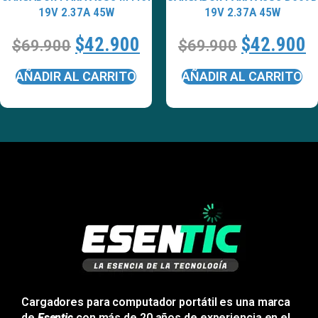
19V 2.37A 45W
19V 2.37A 45W
$
42.900
$
42.900
$
69.900
$
69.900
AÑADIR AL CARRITO
AÑADIR AL CARRITO
Cargadores para computador portátil es una marca
de
Esentic
con más de 20 años de experiencia en el