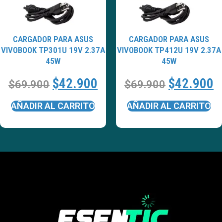
CARGADOR PARA ASUS
CARGADOR PARA ASUS
VIVOBOOK TP301U 19V 2.37A
VIVOBOOK TP412U 19V 2.37A
45W
45W
$
42.900
$
42.900
$
69.900
$
69.900
AÑADIR AL CARRITO
AÑADIR AL CARRITO