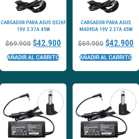
CARGADOR PARA ASUS Q526F
CARGADOR PARA ASUS
19V 2.37A 45W
M409DA 19V 2.37A 45W
$
42.900
$
42.900
$
69.900
$
69.900
AÑADIR AL CARRITO
AÑADIR AL CARRITO