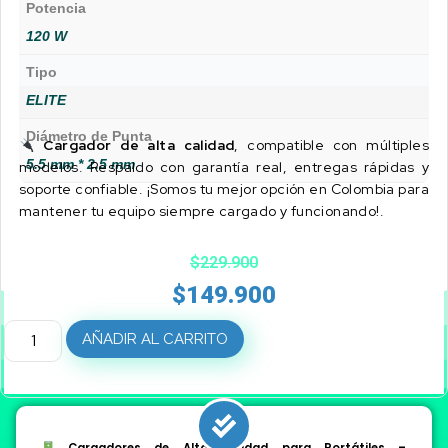
Potencia
120 W
Tipo
ELITE
Diámetro de Punta
Cargador de alta calidad
, compatible con múltiples
5.5 mm * 2.5 mm
modelos. Respaldo con garantía real, entregas rápidas y
soporte confiable. ¡Somos tu mejor opción en Colombia para
mantener tu equipo siempre cargado y funcionando!.
$
229.900
$
149.900
AÑADIR AL CARRITO
Cargadores de Alta Calidad para Portátiles –