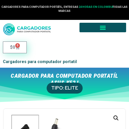
CARGADORES PARA COMPUTADOR PORTÁTIL, ENTREGAS
24 HORAS EN COLOMBIA
TODAS LAS
MARCAS
0
$
0
Cargadores para computador portatil
CARGADOR PARA COMPUTADOR PORTATÍL
ASUS K52J
TIPO:
ELITE