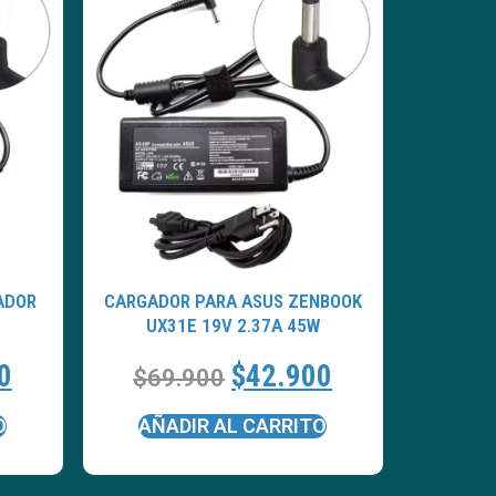
ADOR
CARGADOR PARA ASUS ZENBOOK
UX31E 19V 2.37A 45W
0
$
42.900
$
69.900
O
AÑADIR AL CARRITO