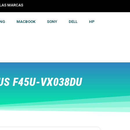
S LAS MARCAS
NG
MACBOOK
SONY
DELL
HP
US F45U-VX038DU