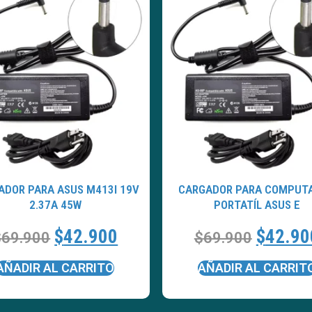
ADOR PARA ASUS M413I 19V
CARGADOR PARA COMPUT
2.37A 45W
PORTATÍL ASUS E
$
42.900
$
42.90
$
69.900
$
69.900
AÑADIR AL CARRITO
AÑADIR AL CARRIT