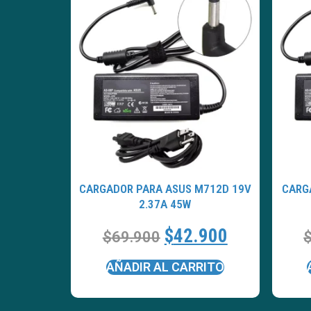
CARGADOR PARA ASUS M712D 19V
CARG
2.37A 45W
$
42.900
$
69.900
AÑADIR AL CARRITO