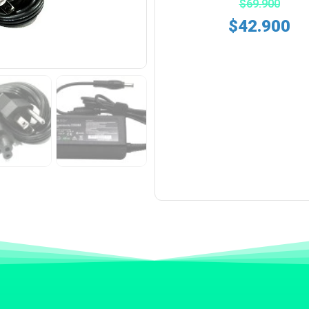
$
69.900
$
42.900