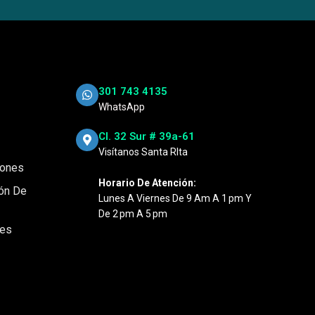
301 743 4135
WhatsApp
Cl. 32 Sur # 39a-61
Visítanos Santa RIta
iones
Horario De Atención:
ión De
Lunes A Viernes De 9 Am A 1 Pm Y
De 2 Pm A 5 Pm
nes