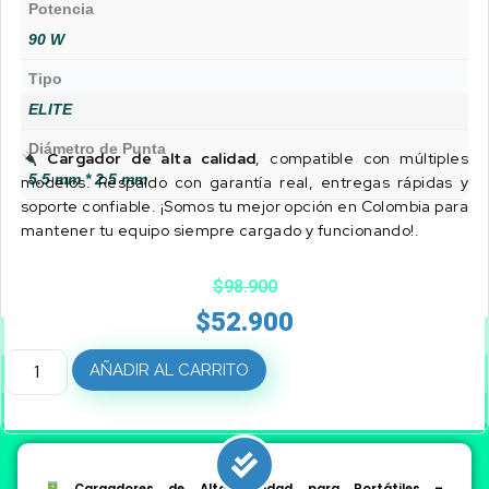
Potencia
90 W
Tipo
ELITE
Diámetro de Punta
Cargador de alta calidad
, compatible con múltiples
5.5 mm * 2.5 mm
modelos. Respaldo con garantía real, entregas rápidas y
soporte confiable. ¡Somos tu mejor opción en Colombia para
mantener tu equipo siempre cargado y funcionando!.
$
98.900
$
52.900
AÑADIR AL CARRITO
Cargadores de Alta Calidad para Portátiles –