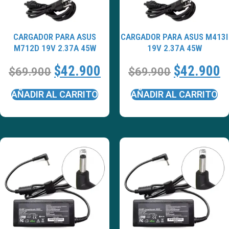
CARGADOR PARA ASUS
CARGADOR PARA ASUS M413I
M712D 19V 2.37A 45W
19V 2.37A 45W
$
42.900
$
42.900
$
69.900
$
69.900
AÑADIR AL CARRITO
AÑADIR AL CARRITO