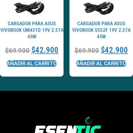
CARGADOR PARA ASUS
CARGADOR PARA ASUS
VIVOBOOK UM431D 19V 2.37A
VIVOBOOK S532F 19V 2.37A
45W
45W
$
42.900
$
42.900
$
69.900
$
69.900
AÑADIR AL CARRITO
AÑADIR AL CARRITO