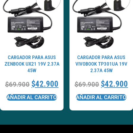
CARGADOR PARA ASUS
CARGADOR PARA ASUS
ZENBOOK UX21 19V 2.37A
VIVOBOOK TP301UA 19V
45W
2.37A 45W
$
42.900
$
42.900
$
69.900
$
69.900
AÑADIR AL CARRITO
AÑADIR AL CARRITO