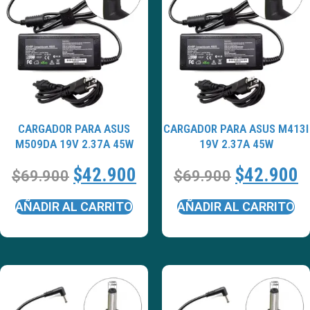
CARGADOR PARA ASUS
CARGADOR PARA ASUS M413I
M509DA 19V 2.37A 45W
19V 2.37A 45W
$
42.900
$
42.900
$
69.900
$
69.900
AÑADIR AL CARRITO
AÑADIR AL CARRITO