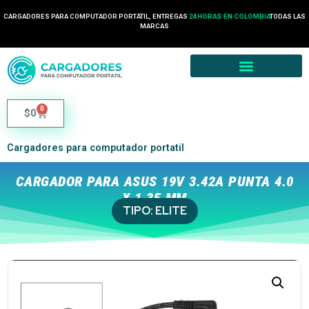
CARGADORES PARA COMPUTADOR PORTÁTIL, ENTREGAS
24 HORAS EN COLOMBIA
TODAS LAS
MARCAS
0
$
0
Cargadores para computador portatil
CARGADOR PARA ASUS 19V 3.42A PUNTA 4.0
X 1.35 MM
TIPO:
ELITE