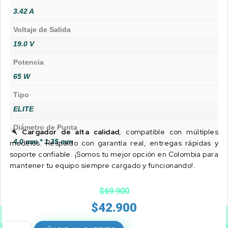
3.42 A
Voltaje de Salida
19.0 V
Potencia
65 W
Tipo
ELITE
Diámetro de Punta
Cargador de alta calidad
, compatible con múltiples
4.0 mm * 1.35 mm
modelos. Respaldo con garantía real, entregas rápidas y
soporte confiable. ¡Somos tu mejor opción en Colombia para
mantener tu equipo siempre cargado y funcionando!.
$
69.900
$
42.900