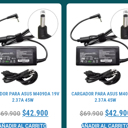
DOR PARA ASUS M409DA 19V
CARGADOR PARA ASUS M40
2.37A 45W
2.37A 45W
$
42.900
$
42.90
$
69.900
$
69.900
AÑADIR AL CARRITO
AÑADIR AL CARRIT