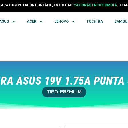
PARA COMPUTADOR PORTÁTIL, ENTREGAS
24 HORAS EN COLOMBIA
TODA
ASUS
ACER
LENOVO
TOSHIBA
SAMSU
A ASUS 19V 1.75A PUNTA 
TIPO:
PREMIUM