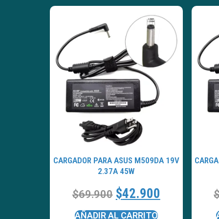
CARGADOR PARA ASUS M509DA 19V
CARGA
2.37A 45W
$
42.900
$
69.900
AÑADIR AL CARRITO