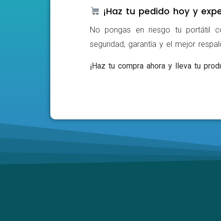
¡Haz tu pedido hoy y expe
No pongas en riesgo tu portátil c
seguridad, garantía y el mejor respa
¡Haz tu compra ahora y lleva tu produ