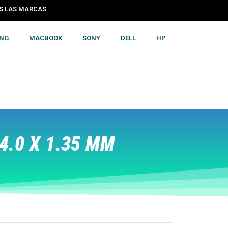
S LAS MARCAS
NG
MACBOOK
SONY
DELL
HP
4.0 X 1.35 MM