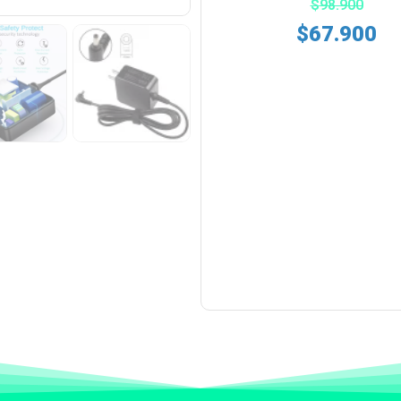
$
98.900
$
67.900