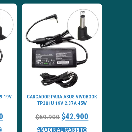
9 19V
CARGADOR PARA ASUS VIVOBOOK
TP301U 19V 2.37A 45W
0
$
42.900
$
69.900
O
AÑADIR AL CARRITO