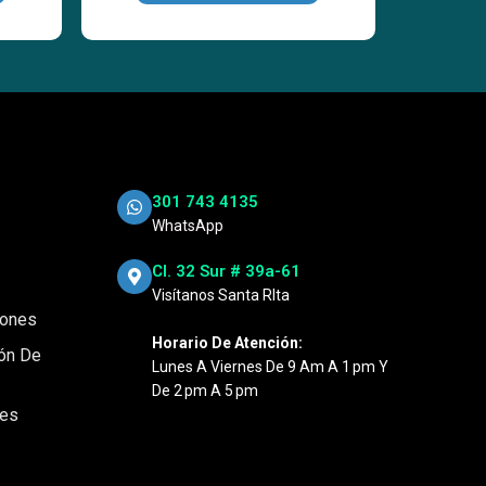
301 743 4135
WhatsApp
Cl. 32 Sur # 39a-61
Visítanos Santa RIta
iones
Horario De Atención:
ión De
Lunes A Viernes De 9 Am A 1 Pm Y
De 2 Pm A 5 Pm
nes