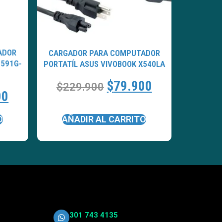
ADOR
CARGADOR PARA COMPUTADOR
-591G-
PORTATÍL ASUS VIVOBOOK X540LA
$
79.900
$
229.900
00
O
AÑADIR AL CARRITO
301 743 4135