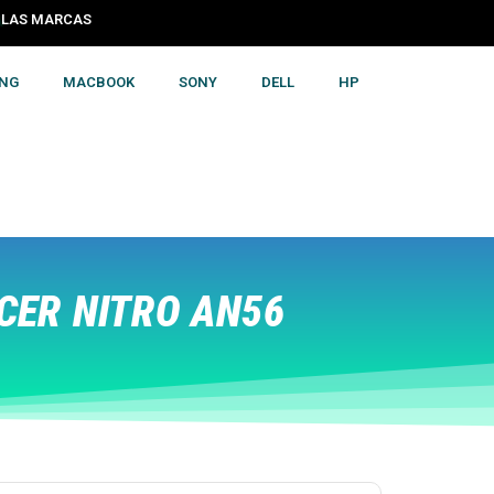
S LAS MARCAS
NG
MACBOOK
SONY
DELL
HP
CER NITRO AN56