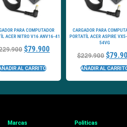
GADOR PARA COMPUTADOR
CARGADOR PARA COMPUT
ÍL ACER NITRO V16 ANV16-41
PORTATÍL ACER ASPIRE VX5
54VG
$
79.900
229.900
$
79.9
$
229.900
AÑADIR AL CARRITO
AÑADIR AL CARRIT
Marcas
Politicas