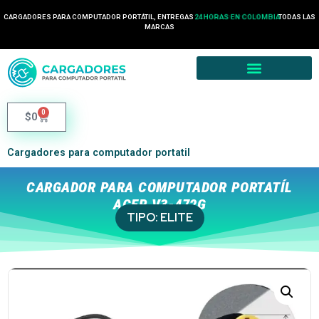
CARGADORES PARA COMPUTADOR PORTÁTIL, ENTREGAS
24 HORAS EN COLOMBIA
TODAS LAS
MARCAS
0
$
0
Cargadores para computador portatil
CARGADOR PARA COMPUTADOR PORTATÍL
ACER V3-472G
TIPO:
ELITE