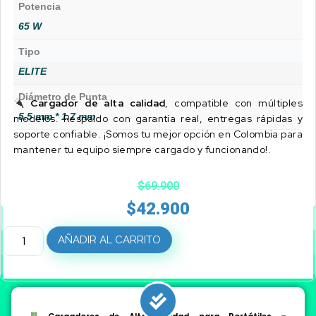
Potencia
65 W
Tipo
ELITE
Diámetro de Punta
Cargador de alta calidad
, compatible con múltiples
5.5 mm * 1.7 mm
modelos. Respaldo con garantía real, entregas rápidas y
soporte confiable. ¡Somos tu mejor opción en Colombia para
mantener tu equipo siempre cargado y funcionando!.
$
69.900
$
42.900
AÑADIR AL CARRITO