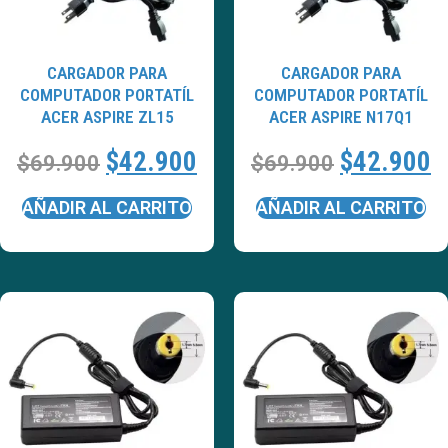
CARGADOR PARA
CARGADOR PARA
COMPUTADOR PORTATÍL
COMPUTADOR PORTATÍL
ACER ASPIRE ZL15
ACER ASPIRE N17Q1
$
42.900
$
42.900
$
69.900
$
69.900
AÑADIR AL CARRITO
AÑADIR AL CARRITO