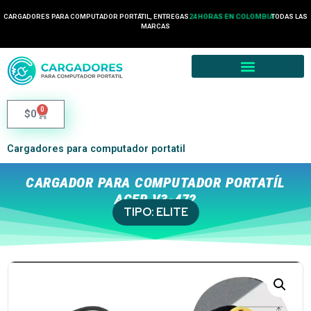
CARGADORES PARA COMPUTADOR PORTÁTIL, ENTREGAS
24 HORAS EN COLOMBIA
TODAS LAS
MARCAS
0
$
0
Cargadores para computador portatil
CARGADOR PARA COMPUTADOR PORTATÍL
ACER V3-472
TIPO:
ELITE