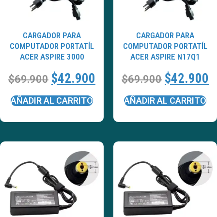
CARGADOR PARA
CARGADOR PARA
COMPUTADOR PORTATÍL
COMPUTADOR PORTATÍL
ACER ASPIRE 3000
ACER ASPIRE N17Q1
$
42.900
$
42.900
$
69.900
$
69.900
AÑADIR AL CARRITO
AÑADIR AL CARRITO