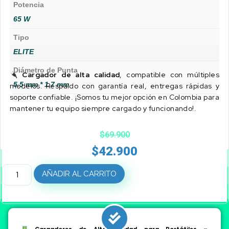
Potencia
65 W
Tipo
ELITE
Diámetro de Punta
Cargador de alta calidad
, compatible con múltiples
5.5 mm * 1.7 mm
modelos. Respaldo con garantía real, entregas rápidas y
soporte confiable. ¡Somos tu mejor opción en Colombia para
mantener tu equipo siempre cargado y funcionando!.
$
69.900
$
42.900
AÑADIR AL CARRITO