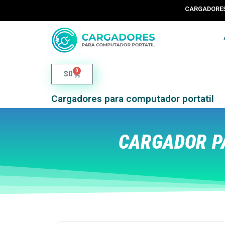
CARGADORES 
0
$
0
Cargadores para computador portatil
CARGADOR P