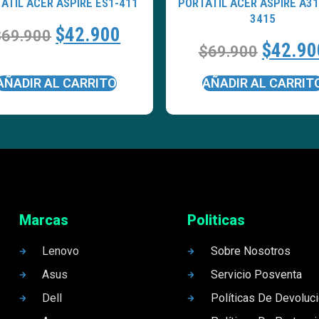
ATÍL ACER ASPIRE ES1-411
PORTATÍL ACER ASPIRE A31
3415
$
42.900
$
69.900
$
42.90
$
69.900
AÑADIR AL CARRITO
AÑADIR AL CARRIT
Marcas
Politicas
Lenovo
Sobre Nosotros
Asus
Servicio Posventa
Dell
Políticas De Devoluc