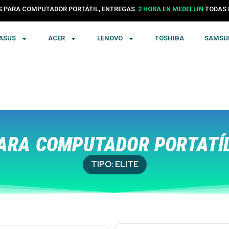
24 HORAS EN COLOMBIA
PARA COMPUTADOR PORTÁTIL, ENTREGAS
TODA
2 HORA EN MEDELLÍN
ASUS
ACER
LENOVO
TOSHIBA
SAMSU
ARA COMPUTADOR PORTATÍL
TIPO:
ELITE