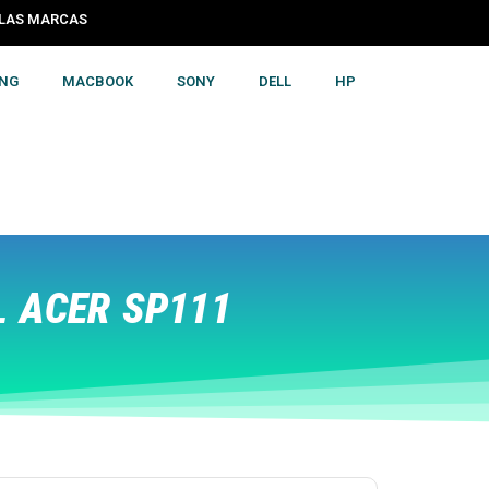
S LAS MARCAS
NG
MACBOOK
SONY
DELL
HP
 ACER SP111