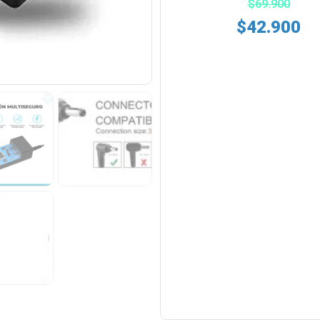
$
69.900
$
42.900