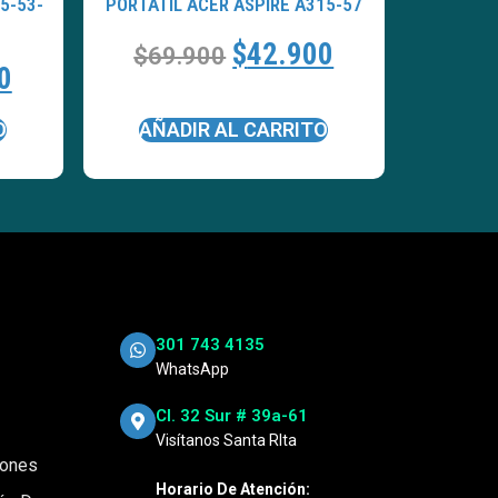
5-53-
PORTATÍL ACER ASPIRE A315-57
$
42.900
$
69.900
0
O
AÑADIR AL CARRITO
301 743 4135
WhatsApp
Cl. 32 Sur # 39a-61
Visítanos Santa RIta
iones
Horario De Atención: