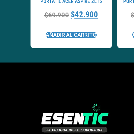
PORTATÍL ACER ASPIRE ZL15
PORT
$
42.900
$
69.900
AÑADIR AL CARRITO