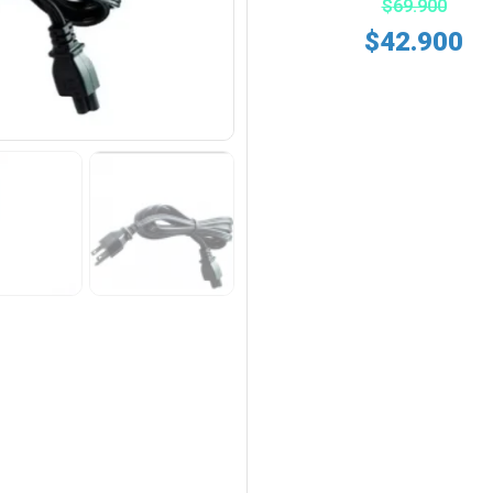
$
69.900
$
42.900