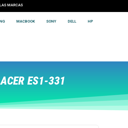
S LAS MARCAS
NG
MACBOOK
SONY
DELL
HP
ACER ES1-331