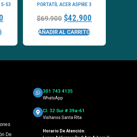
15-53
PORTATÍL ACER ASPIRE 3
0
$
42.900
$
69.900
O
AÑADIR AL CARRITO
301 743 4135
WhatsApp
Cl. 32 Sur # 39a-61
Visítanos Santa RIta
iones
Horario De Atención:
ión De