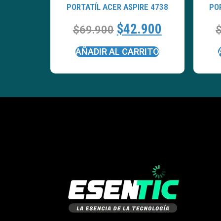
PORTATÍL ACER ASPIRE 4738
PO
$
42.900
$
69.900
AÑADIR AL CARRITO