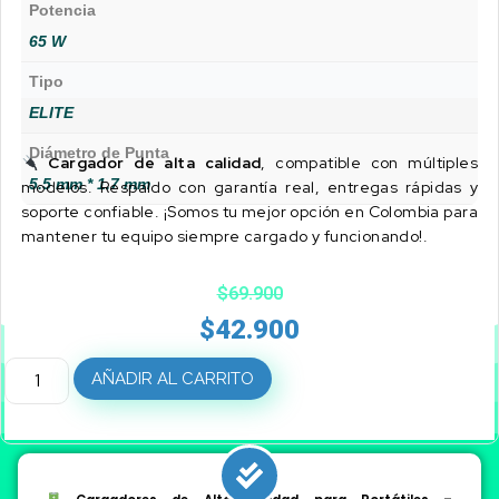
Potencia
65 W
Tipo
ELITE
Diámetro de Punta
Cargador de alta calidad
, compatible con múltiples
5.5 mm * 1.7 mm
modelos. Respaldo con garantía real, entregas rápidas y
soporte confiable. ¡Somos tu mejor opción en Colombia para
mantener tu equipo siempre cargado y funcionando!.
$
69.900
$
42.900
AÑADIR AL CARRITO