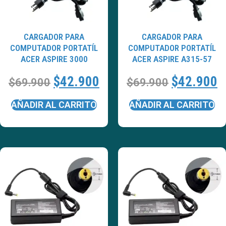
CARGADOR PARA
CARGADOR PARA
COMPUTADOR PORTATÍL
COMPUTADOR PORTATÍL
ACER ASPIRE 3000
ACER ASPIRE A315-57
$
42.900
$
42.900
$
69.900
$
69.900
AÑADIR AL CARRITO
AÑADIR AL CARRITO