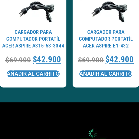
CARGADOR PARA
CARGADOR PARA
COMPUTADOR PORTATÍL
COMPUTADOR PORTATÍL
ACER ASPIRE A315-53-3344
ACER ASPIRE E1-432
$
42.900
$
42.900
$
69.900
$
69.900
AÑADIR AL CARRITO
AÑADIR AL CARRITO