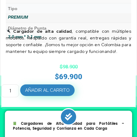
Tipo
PREMIUM
Diámetro de Punta
Cargador de alta calidad
, compatible con múltiples
3.0 mm * 1.1 mm
modelos. Respaldo con garantía real, entregas rápidas y
soporte confiable. ¡Somos tu mejor opción en Colombia para
mantener tu equipo siempre cargado y funcionando!.
$
98.900
$
69.900
AÑADIR AL CARRITO
Cargadores de Alta Calidad para Portátiles –
Potencia, Seguridad y Confianza en Cada Carga