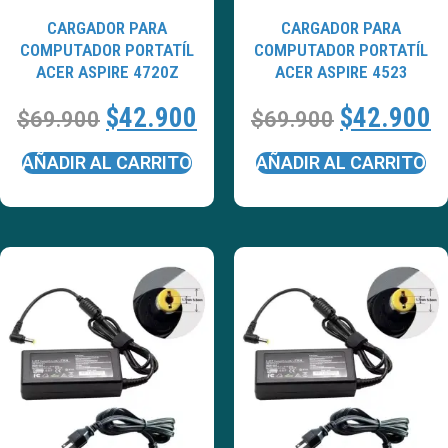
CARGADOR PARA
CARGADOR PARA
COMPUTADOR PORTATÍL
COMPUTADOR PORTATÍL
ACER ASPIRE 4720Z
ACER ASPIRE 4523
$
42.900
$
42.900
$
69.900
$
69.900
AÑADIR AL CARRITO
AÑADIR AL CARRITO