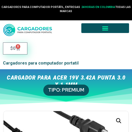
CARGADORES PARA COMPUTADOR PORTÁTIL, ENTREGAS
24 HORAS EN COLOMBIA
TODAS LAS
MARCAS
0
$
0
Cargadores para computador portatil
CARGADOR PARA ACER 19V 3.42A PUNTA 3.0
X 1.1MM
TIPO:
PREMIUM