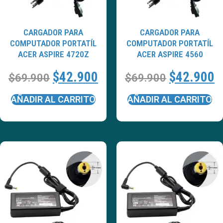
CARGADOR PARA
CARGADOR PARA
COMPUTADOR PORTATÍL
COMPUTADOR PORTATÍL
ACER ASPIRE 4720Z
ACER ASPIRE 4560
$
42.900
$
42.900
$
69.900
$
69.900
AÑADIR AL CARRITO
AÑADIR AL CARRITO