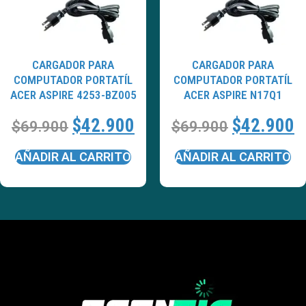
CARGADOR PARA
CARGADOR PARA
COMPUTADOR PORTATÍL
COMPUTADOR PORTATÍL
ACER ASPIRE 4253-BZ005
ACER ASPIRE N17Q1
$
42.900
$
42.900
$
69.900
$
69.900
AÑADIR AL CARRITO
AÑADIR AL CARRITO