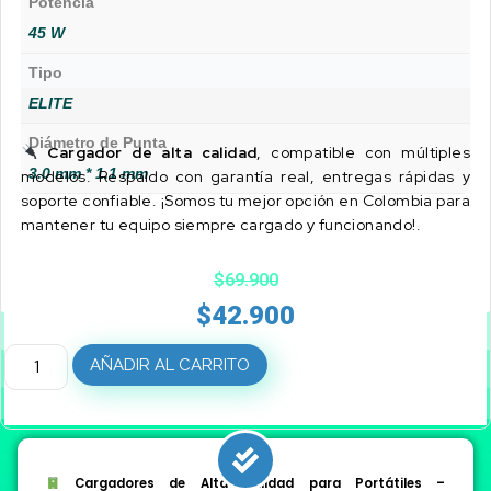
Potencia
45 W
Tipo
ELITE
Diámetro de Punta
Cargador de alta calidad
, compatible con múltiples
3.0 mm * 1.1 mm
modelos. Respaldo con garantía real, entregas rápidas y
soporte confiable. ¡Somos tu mejor opción en Colombia para
mantener tu equipo siempre cargado y funcionando!.
$
69.900
$
42.900
AÑADIR AL CARRITO
Cargadores de Alta Calidad para Portátiles –