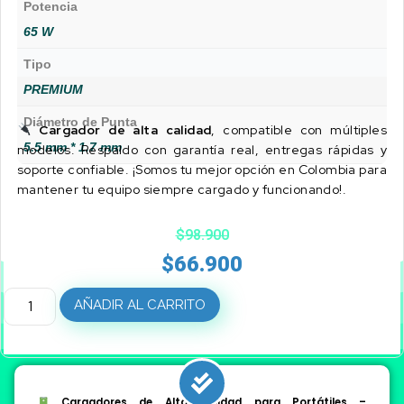
Potencia
65 W
Tipo
PREMIUM
Diámetro de Punta
Cargador de alta calidad
, compatible con múltiples
5.5 mm * 1.7 mm
modelos. Respaldo con garantía real, entregas rápidas y
soporte confiable. ¡Somos tu mejor opción en Colombia para
mantener tu equipo siempre cargado y funcionando!.
$
98.900
$
66.900
AÑADIR AL CARRITO
Cargadores de Alta Calidad para Portátiles –