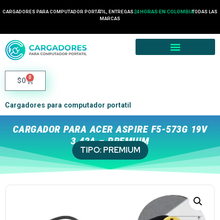
CARGADORES PARA COMPUTADOR PORTÁTIL, ENTREGAS
24 HORAS EN COLOMBIA
TODAS LAS
MARCAS
0
$
0
Cargadores para computador portatil
CARGADOR PARA ACER ASPIRE F5-573G 19V
3.42A – PREMIUM
TIPO:
PREMIUM