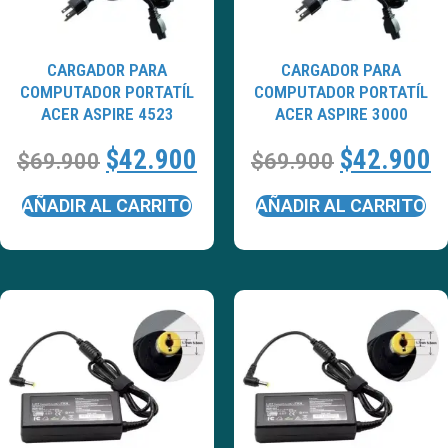
CARGADOR PARA
CARGADOR PARA
COMPUTADOR PORTATÍL
COMPUTADOR PORTATÍL
ACER ASPIRE 4523
ACER ASPIRE 3000
$
42.900
$
42.900
$
69.900
$
69.900
AÑADIR AL CARRITO
AÑADIR AL CARRITO