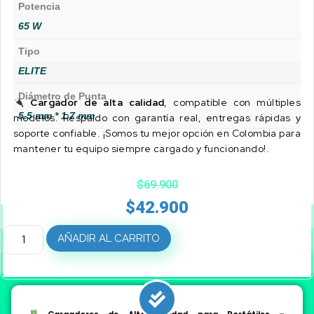
Potencia
65 W
Tipo
ELITE
Diámetro de Punta
Cargador de alta calidad
, compatible con múltiples
5.5 mm * 1.7 mm
modelos. Respaldo con garantía real, entregas rápidas y
soporte confiable. ¡Somos tu mejor opción en Colombia para
mantener tu equipo siempre cargado y funcionando!.
$
69.900
$
42.900
AÑADIR AL CARRITO