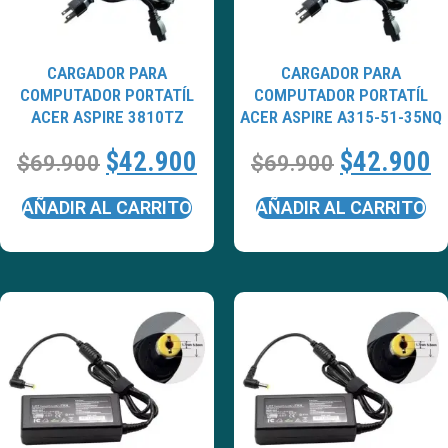
CARGADOR PARA
CARGADOR PARA
COMPUTADOR PORTATÍL
COMPUTADOR PORTATÍL
ACER ASPIRE 3810TZ
ACER ASPIRE A315-51-35NQ
$
42.900
$
42.900
$
69.900
$
69.900
AÑADIR AL CARRITO
AÑADIR AL CARRITO