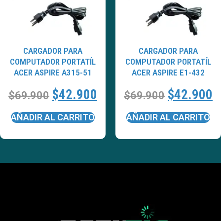
CARGADOR PARA
CARGADOR PARA
COMPUTADOR PORTATÍL
COMPUTADOR PORTATÍL
ACER ASPIRE A315-51
ACER ASPIRE E1-432
$
42.900
$
42.900
$
69.900
$
69.900
AÑADIR AL CARRITO
AÑADIR AL CARRITO