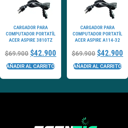
CARGADOR PARA
CARGADOR PARA
COMPUTADOR PORTATÍL
COMPUTADOR PORTATÍL
ACER ASPIRE 3810TZ
ACER ASPIRE A114-32
$
42.900
$
42.900
$
69.900
$
69.900
AÑADIR AL CARRITO
AÑADIR AL CARRITO