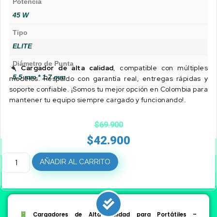
Potencia
45 W
Tipo
ELITE
Diámetro de Punta
Cargador de alta calidad
, compatible con múltiples
5.5 mm * 1.7 mm
modelos. Respaldo con garantía real, entregas rápidas y
soporte confiable. ¡Somos tu mejor opción en Colombia para
mantener tu equipo siempre cargado y funcionando!.
$
69.900
$
42.900
AÑADIR AL CARRITO
Cargadores de Alta Calidad para Portátiles –