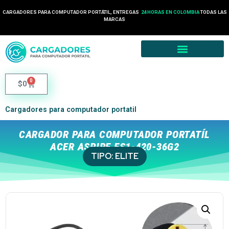
CARGADORES PARA COMPUTADOR PORTÁTIL, ENTREGAS
24 HORAS EN COLOMBIA
TODAS LAS
MARCAS
0
$
0
Cargadores para computador portatil
CARGADOR PARA COMPUTADOR PORTATÍL
ACER ASPIRE ES1-420-36G2
TIPO:
ELITE