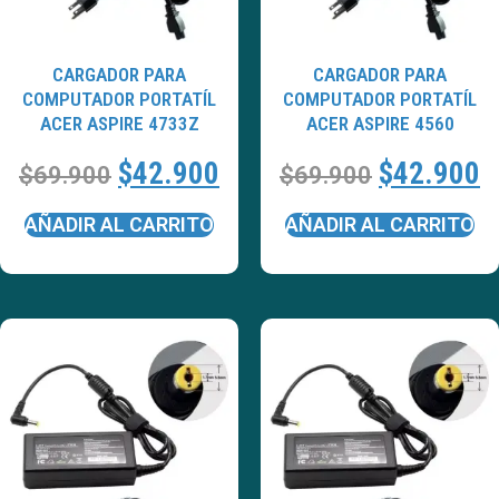
CARGADOR PARA
CARGADOR PARA
COMPUTADOR PORTATÍL
COMPUTADOR PORTATÍL
ACER ASPIRE 4733Z
ACER ASPIRE 4560
$
42.900
$
42.900
$
69.900
$
69.900
AÑADIR AL CARRITO
AÑADIR AL CARRITO