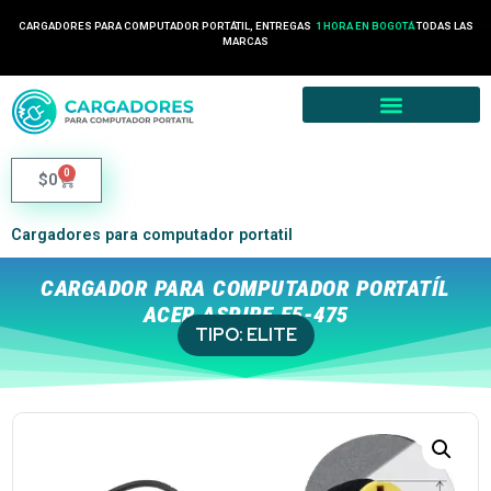
CARGADORES PARA COMPUTADOR PORTÁTIL, ENTREGAS
1 HORA EN BOGOTÁ
TODAS LAS
MARCAS
0
$
0
Cargadores para computador portatil
CARGADOR PARA COMPUTADOR PORTATÍL
ACER ASPIRE E5-475
TIPO:
ELITE