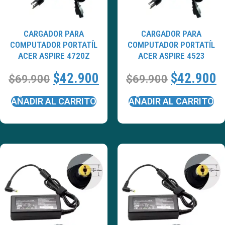
CARGADOR PARA
CARGADOR PARA
COMPUTADOR PORTATÍL
COMPUTADOR PORTATÍL
ACER ASPIRE 4720Z
ACER ASPIRE 4523
$
42.900
$
42.900
$
69.900
$
69.900
AÑADIR AL CARRITO
AÑADIR AL CARRITO