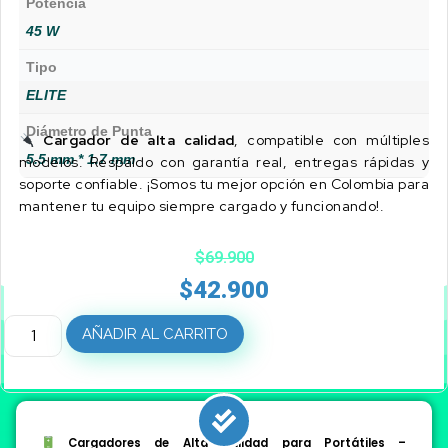
Potencia
45 W
Tipo
ELITE
Diámetro de Punta
Cargador de alta calidad
, compatible con múltiples
5.5 mm * 1.7 mm
modelos. Respaldo con garantía real, entregas rápidas y
soporte confiable. ¡Somos tu mejor opción en Colombia para
mantener tu equipo siempre cargado y funcionando!.
$
69.900
$
42.900
AÑADIR AL CARRITO
Cargadores de Alta Calidad para Portátiles –