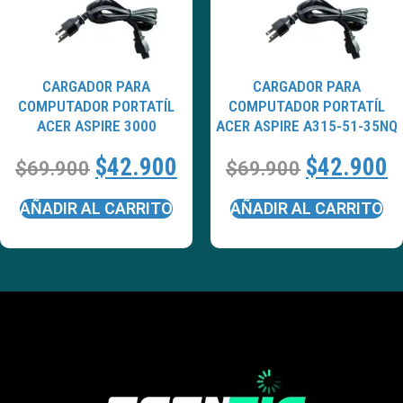
CARGADOR PARA
CARGADOR PARA
COMPUTADOR PORTATÍL
COMPUTADOR PORTATÍL
ACER ASPIRE 3000
ACER ASPIRE A315-51-35NQ
$
42.900
$
42.900
$
69.900
$
69.900
AÑADIR AL CARRITO
AÑADIR AL CARRITO