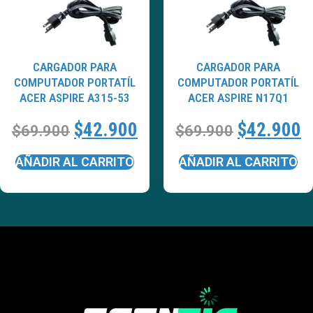
CARGADOR PARA
CARGADOR PARA
COMPUTADOR PORTATÍL
COMPUTADOR PORTATÍL
ACER ASPIRE A315-53
ACER ASPIRE N17Q1
$
42.900
$
42.900
$
69.900
$
69.900
AÑADIR AL CARRITO
AÑADIR AL CARRITO