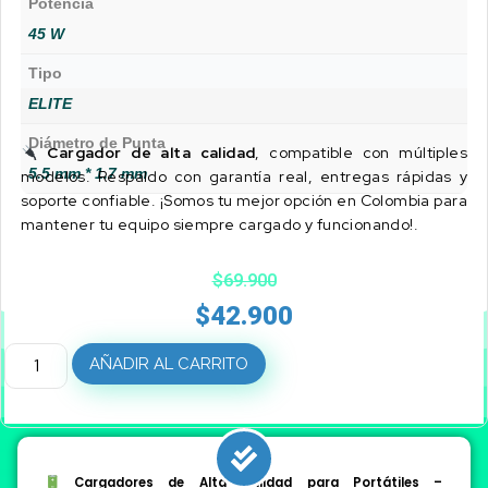
Potencia
45 W
Tipo
ELITE
Diámetro de Punta
Cargador de alta calidad
, compatible con múltiples
5.5 mm * 1.7 mm
modelos. Respaldo con garantía real, entregas rápidas y
soporte confiable. ¡Somos tu mejor opción en Colombia para
mantener tu equipo siempre cargado y funcionando!.
$
69.900
$
42.900
AÑADIR AL CARRITO
Cargadores de Alta Calidad para Portátiles –