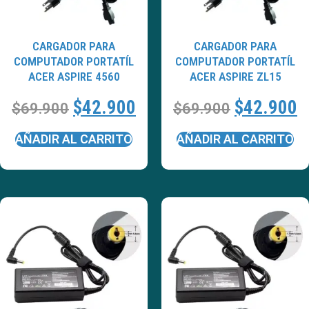
CARGADOR PARA
CARGADOR PARA
COMPUTADOR PORTATÍL
COMPUTADOR PORTATÍL
ACER ASPIRE 4560
ACER ASPIRE ZL15
$
42.900
$
42.900
$
69.900
$
69.900
AÑADIR AL CARRITO
AÑADIR AL CARRITO