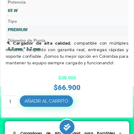
Potencia
65 W
Tipo
PREMIUM
Diámetro de Punta
Cargador de alta calidad
, compatible con múltiples
5.5 mm * 1.7 mm
modelos. Respaldo con garantía real, entregas rápidas y
soporte confiable. ¡Somos tu mejor opción en Colombia para
mantener tu equipo siempre cargado y funcionando!.
$
98.900
$
66.900
AÑADIR AL CARRITO
Cargadores de Alta Calidad para Portátiles –