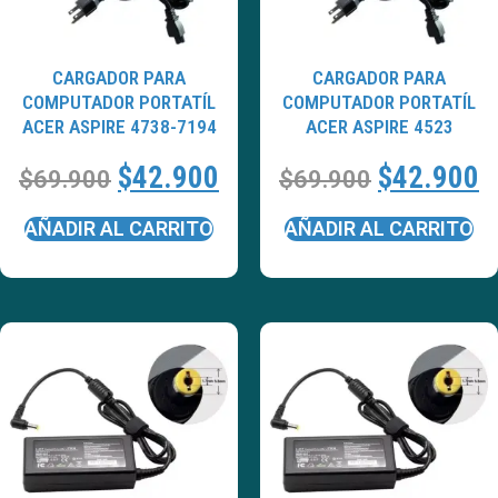
CARGADOR PARA
CARGADOR PARA
COMPUTADOR PORTATÍL
COMPUTADOR PORTATÍL
ACER ASPIRE 4738-7194
ACER ASPIRE 4523
$
42.900
$
42.900
$
69.900
$
69.900
AÑADIR AL CARRITO
AÑADIR AL CARRITO