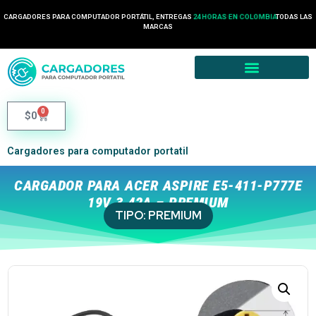
CARGADORES PARA COMPUTADOR PORTÁTIL, ENTREGAS
24 HORAS EN COLOMBIA
TODAS LAS
MARCAS
0
$
0
Cargadores para computador portatil
CARGADOR PARA ACER ASPIRE E5-411-P777E
19V 3.42A – PREMIUM
TIPO:
PREMIUM