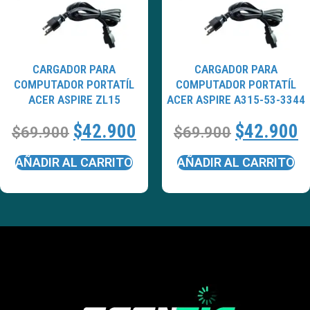
CARGADOR PARA
CARGADOR PARA
COMPUTADOR PORTATÍL
COMPUTADOR PORTATÍL
ACER ASPIRE ZL15
ACER ASPIRE A315-53-3344
$
42.900
$
42.900
$
69.900
$
69.900
AÑADIR AL CARRITO
AÑADIR AL CARRITO