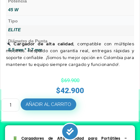
Potencia
45 W
Tipo
ELITE
Diámetro de Punta
Cargador de alta calidad
, compatible con múltiples
5.5 mm * 1.7 mm
modelos. Respaldo con garantía real, entregas rápidas y
soporte confiable. ¡Somos tu mejor opción en Colombia para
mantener tu equipo siempre cargado y funcionando!.
$
69.900
$
42.900
AÑADIR AL CARRITO
Cargadores de Alta Calidad para Portátiles –