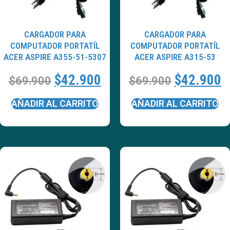
CARGADOR PARA
CARGADOR PARA
COMPUTADOR PORTATÍL
COMPUTADOR PORTATÍL
ACER ASPIRE A355-51-5307
ACER ASPIRE A315-53
$
42.900
$
42.900
$
69.900
$
69.900
AÑADIR AL CARRITO
AÑADIR AL CARRITO