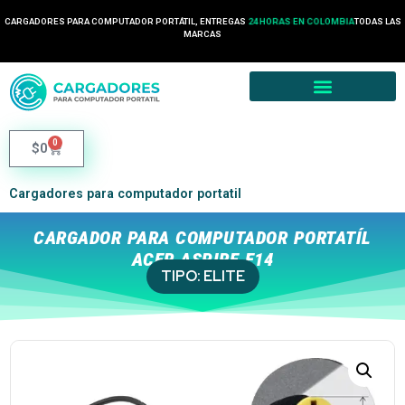
CARGADORES PARA COMPUTADOR PORTÁTIL, ENTREGAS
24 HORAS EN COLOMBIA
TODAS LAS
MARCAS
0
$
0
Cargadores para computador portatil
CARGADOR PARA COMPUTADOR PORTATÍL
ACER ASPIRE E14
TIPO:
ELITE