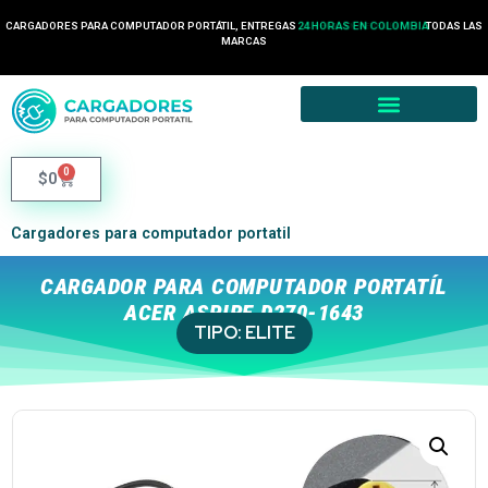
CARGADORES PARA COMPUTADOR PORTÁTIL, ENTREGAS
24 HORAS EN COLOMBIA
TODAS LAS
MARCAS
0
$
0
Cargadores para computador portatil
CARGADOR PARA COMPUTADOR PORTATÍL
ACER ASPIRE D270-1643
TIPO:
ELITE