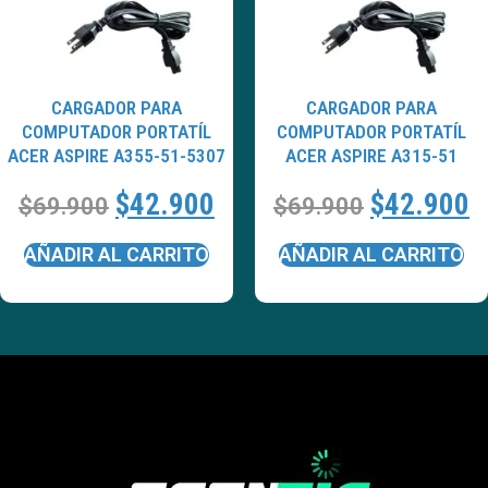
CARGADOR PARA
CARGADOR PARA
COMPUTADOR PORTATÍL
COMPUTADOR PORTATÍL
ACER ASPIRE A355-51-5307
ACER ASPIRE A315-51
$
42.900
$
42.900
$
69.900
$
69.900
AÑADIR AL CARRITO
AÑADIR AL CARRITO