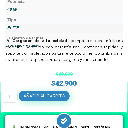
Potencia
40 W
Tipo
ELITE
Diámetro de Punta
Cargador de alta calidad
, compatible con múltiples
5.5 mm * 1.7 mm
modelos. Respaldo con garantía real, entregas rápidas y
soporte confiable. ¡Somos tu mejor opción en Colombia para
mantener tu equipo siempre cargado y funcionando!.
$
69.900
$
42.900
AÑADIR AL CARRITO
Cargadores de Alta Calidad para Portátiles –