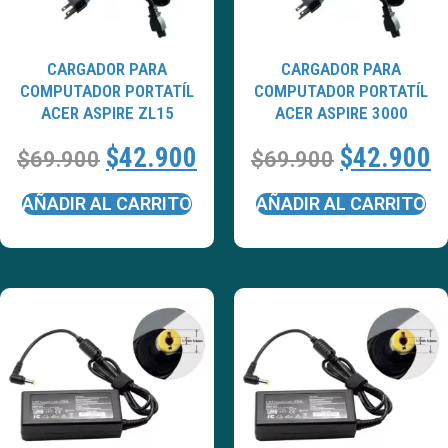
CARGADOR PARA
CARGADOR PARA
COMPUTADOR PORTATÍL
COMPUTADOR PORTATÍL
ACER ASPIRE ZL15
ACER ASPIRE 3000
$
42.900
$
42.900
$
69.900
$
69.900
AÑADIR AL CARRITO
AÑADIR AL CARRITO