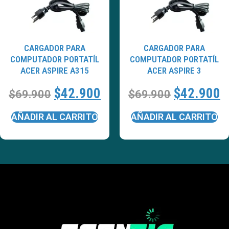
CARGADOR PARA
CARGADOR PARA
COMPUTADOR PORTATÍL
COMPUTADOR PORTATÍL
ACER ASPIRE A315
ACER ASPIRE 3
$
42.900
$
42.900
$
69.900
$
69.900
AÑADIR AL CARRITO
AÑADIR AL CARRITO