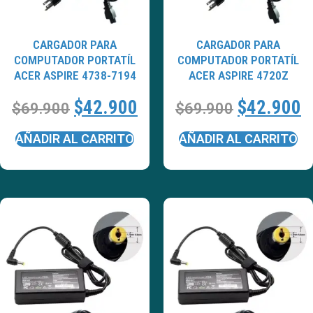
CARGADOR PARA
CARGADOR PARA
COMPUTADOR PORTATÍL
COMPUTADOR PORTATÍL
ACER ASPIRE 4738-7194
ACER ASPIRE 4720Z
$
42.900
$
42.900
$
69.900
$
69.900
AÑADIR AL CARRITO
AÑADIR AL CARRITO