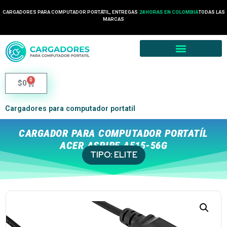
CARGADORES PARA COMPUTADOR PORTÁTIL, ENTREGAS
24 HORAS EN COLOMBIA
TODAS LAS
MARCAS
0
$
0
Cargadores para computador portatil
CARGADOR PARA COMPUTADOR PORTATÍL
ACER ASPIRE A515-56G
TIPO:
ELITE