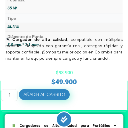
Potencia
65 W
Tipo
ELITE
Diámetro de Punta
Cargador de alta calidad
, compatible con múltiples
3.0 mm * 1.1 mm
modelos. Respaldo con garantía real, entregas rápidas y
soporte confiable. ¡Somos tu mejor opción en Colombia para
mantener tu equipo siempre cargado y funcionando!.
$
98.900
$
49.900
AÑADIR AL CARRITO
Cargadores de Alta Calidad para Portátiles –