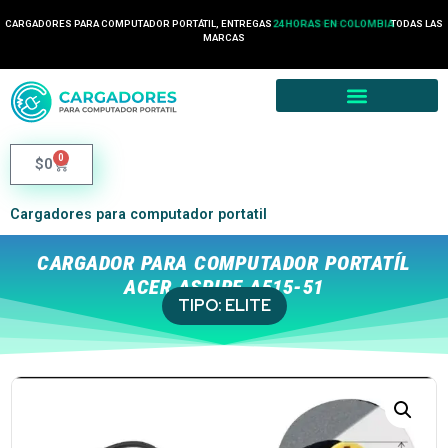
CARGADORES PARA COMPUTADOR PORTÁTIL, ENTREGAS
24 HORAS EN COLOMBIA
TODAS LAS
MARCAS
0
$
0
Cargadores para computador portatil
CARGADOR PARA COMPUTADOR PORTATÍL
ACER ASPIRE A515-51
TIPO:
ELITE