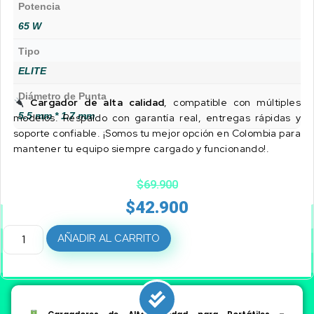
Potencia
65 W
Tipo
ELITE
Diámetro de Punta
Cargador de alta calidad
, compatible con múltiples
5.5 mm * 1.7 mm
modelos. Respaldo con garantía real, entregas rápidas y
soporte confiable. ¡Somos tu mejor opción en Colombia para
mantener tu equipo siempre cargado y funcionando!.
$
69.900
$
42.900
AÑADIR AL CARRITO