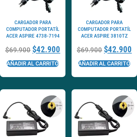
CARGADOR PARA
CARGADOR PARA
COMPUTADOR PORTATÍL
COMPUTADOR PORTATÍL
ACER ASPIRE 4738-7194
ACER ASPIRE 3810TZ
$
42.900
$
42.900
$
69.900
$
69.900
AÑADIR AL CARRITO
AÑADIR AL CARRITO