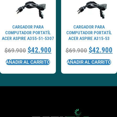
CARGADOR PARA
CARGADOR PARA
COMPUTADOR PORTATÍL
COMPUTADOR PORTATÍL
ACER ASPIRE A355-51-5307
ACER ASPIRE A315-53
$
42.900
$
42.900
$
69.900
$
69.900
AÑADIR AL CARRITO
AÑADIR AL CARRITO