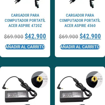
CARGADOR PARA
CARGADOR PARA
COMPUTADOR PORTATÍL
COMPUTADOR PORTATÍL
ACER ASPIRE 4720Z
ACER ASPIRE 4560
$
42.900
$
42.900
$
69.900
$
69.900
AÑADIR AL CARRITO
AÑADIR AL CARRITO