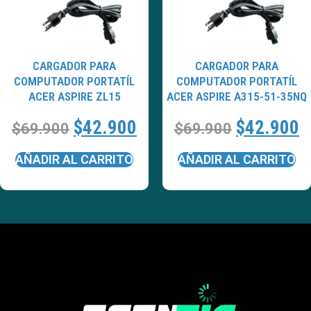
CARGADOR PARA
CARGADOR PARA
COMPUTADOR PORTATÍL
COMPUTADOR PORTATÍL
ACER ASPIRE ZL15
ACER ASPIRE A315-51-35NQ
$
42.900
$
42.900
$
69.900
$
69.900
AÑADIR AL CARRITO
AÑADIR AL CARRITO