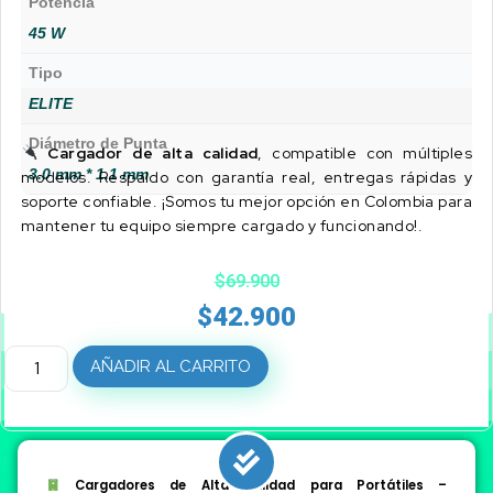
Potencia
45 W
Tipo
ELITE
Diámetro de Punta
Cargador de alta calidad
, compatible con múltiples
3.0 mm * 1.1 mm
modelos. Respaldo con garantía real, entregas rápidas y
soporte confiable. ¡Somos tu mejor opción en Colombia para
mantener tu equipo siempre cargado y funcionando!.
$
69.900
$
42.900
AÑADIR AL CARRITO
Cargadores de Alta Calidad para Portátiles –