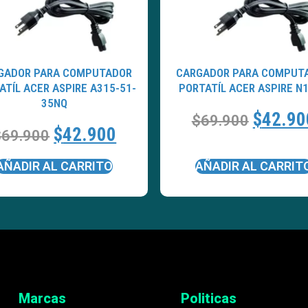
GADOR PARA COMPUTADOR
CARGADOR PARA COMPUT
ATÍL ACER ASPIRE A315-51-
PORTATÍL ACER ASPIRE N
35NQ
$
42.90
$
69.900
$
42.900
$
69.900
AÑADIR AL CARRITO
AÑADIR AL CARRIT
Marcas
Politicas