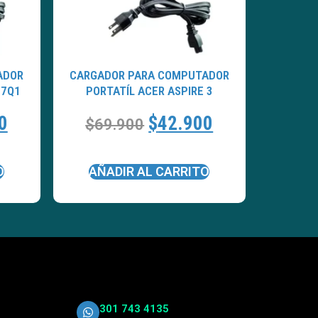
ADOR
CARGADOR PARA COMPUTADOR
17Q1
PORTATÍL ACER ASPIRE 3
0
$
42.900
$
69.900
O
AÑADIR AL CARRITO
301 743 4135