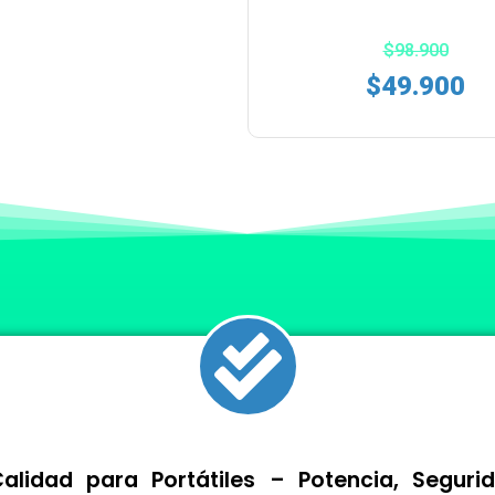
$
98.900
$
49.900
lidad para Portátiles – Potencia, Segur