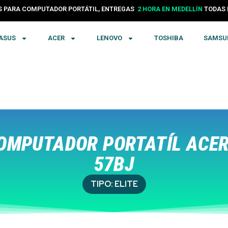
24 HORAS EN COLOMBIA
PARA COMPUTADOR PORTÁTIL, ENTREGAS
TODA
2 HORA EN MEDELLÍN
ASUS
ACER
LENOVO
TOSHIBA
SAMSU
OMPUTADOR PORTATÍL ACER 
57BJ
TIPO:
ELITE