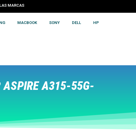
S LAS MARCAS
NG
MACBOOK
SONY
DELL
HP
ASPIRE A315-55G-