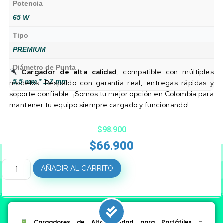
Potencia
65 W
Tipo
PREMIUM
Diámetro de Punta
Cargador de alta calidad
, compatible con múltiples
5.5 mm * 1.7 mm
modelos. Respaldo con garantía real, entregas rápidas y
soporte confiable. ¡Somos tu mejor opción en Colombia para
mantener tu equipo siempre cargado y funcionando!.
$
98.900
$
66.900
AÑADIR AL CARRITO
Cargadores de Alta Calidad para Portátiles –