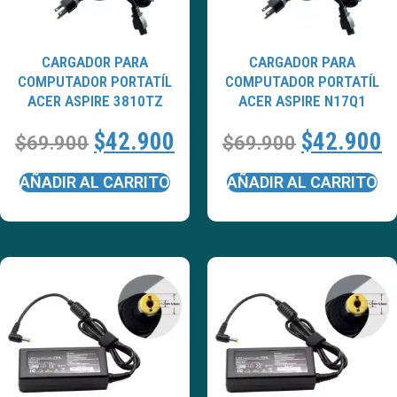
CARGADOR PARA
CARGADOR PARA
COMPUTADOR PORTATÍL
COMPUTADOR PORTATÍL
ACER ASPIRE 3810TZ
ACER ASPIRE N17Q1
$
42.900
$
42.900
$
69.900
$
69.900
AÑADIR AL CARRITO
AÑADIR AL CARRITO