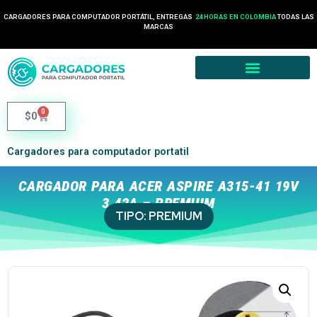
CARGADORES PARA COMPUTADOR PORTÁTIL, ENTREGAS
24 HORAS EN COLOMBIA
TODAS LAS
MARCAS
0
$
0
Cargadores para computador portatil
CARGADOR PARA ACER ASPIRE A315-41 19V
3.42A – PREMIUM
TIPO:
PREMIUM