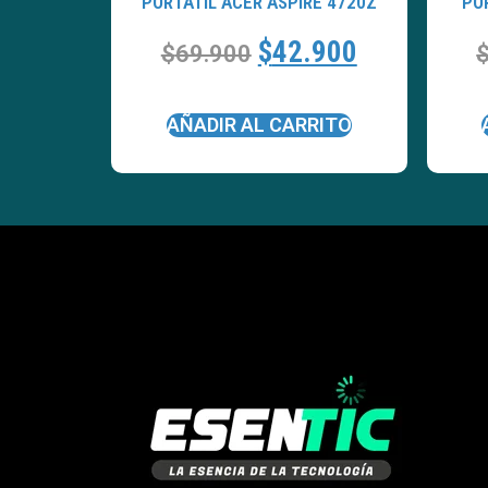
PORTATÍL ACER ASPIRE 4720Z
PO
$
42.900
$
69.900
AÑADIR AL CARRITO