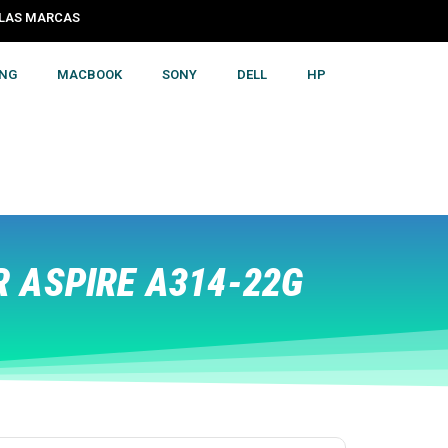
S LAS MARCAS
NG
MACBOOK
SONY
DELL
HP
 ASPIRE A314-22G