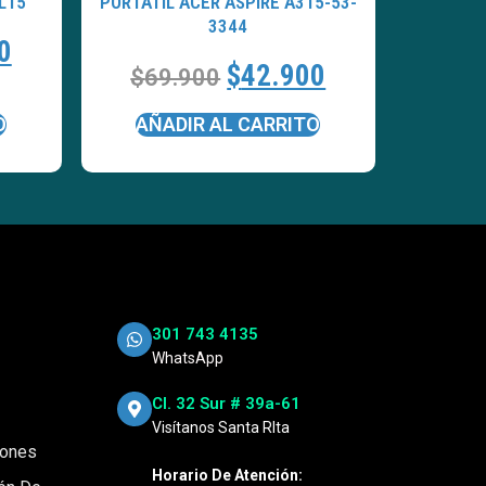
L15
PORTATÍL ACER ASPIRE A315-53-
3344
0
$
42.900
$
69.900
O
AÑADIR AL CARRITO
301 743 4135
WhatsApp
Cl. 32 Sur # 39a-61
Visítanos Santa RIta
iones
Horario De Atención: