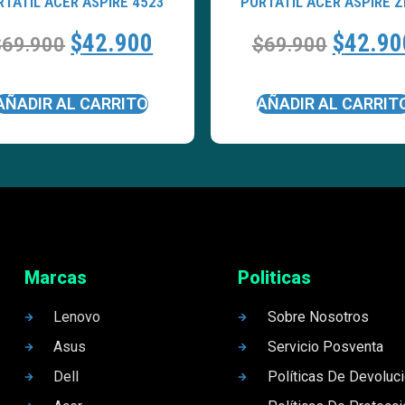
RTATÍL ACER ASPIRE 4523
PORTATÍL ACER ASPIRE Z
$
42.900
$
42.90
$
69.900
$
69.900
AÑADIR AL CARRITO
AÑADIR AL CARRIT
Marcas
Politicas
Lenovo
Sobre Nosotros
Asus
Servicio Posventa
Dell
Políticas De Devoluc