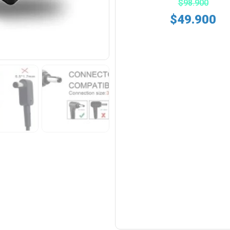
$
98.900
$
49.900