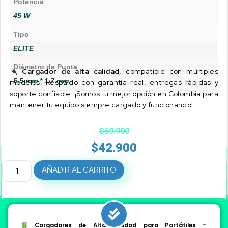
Potencia
45 W
Tipo
ELITE
Diámetro de Punta
Cargador de alta calidad
, compatible con múltiples
5.5 mm * 1.7 mm
modelos. Respaldo con garantía real, entregas rápidas y
soporte confiable. ¡Somos tu mejor opción en Colombia para
mantener tu equipo siempre cargado y funcionando!.
$
69.900
$
42.900
AÑADIR AL CARRITO
Cargadores de Alta Calidad para Portátiles –