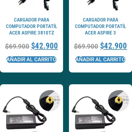
CARGADOR PARA
CARGADOR PARA
COMPUTADOR PORTATÍL
COMPUTADOR PORTATÍL
ACER ASPIRE 3810TZ
ACER ASPIRE 3
$
42.900
$
42.900
$
69.900
$
69.900
AÑADIR AL CARRITO
AÑADIR AL CARRITO