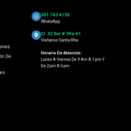
301 743 4135
WhatsApp
Cl. 32 Sur # 39a-61
Visítanos Santa RIta
iones
Horario De Atención:
ión De
Lunes A Viernes De 9 Am A 1 Pm Y
De 2 Pm A 5 Pm
nes