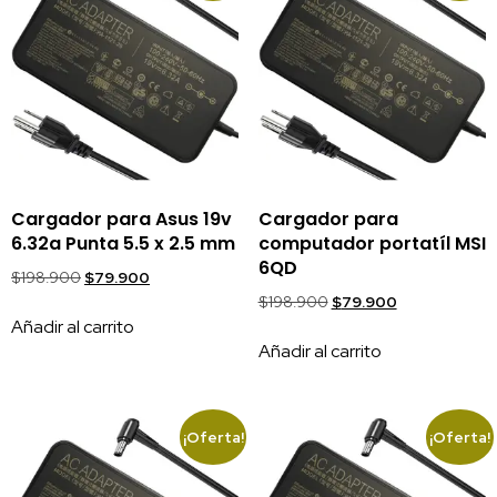
Cargador para Asus 19v
Cargador para
6.32a Punta 5.5 x 2.5 mm
computador portatíl MSI
6QD
$
198.900
$
79.900
$
198.900
$
79.900
Añadir al carrito
Añadir al carrito
¡Oferta!
¡Oferta!