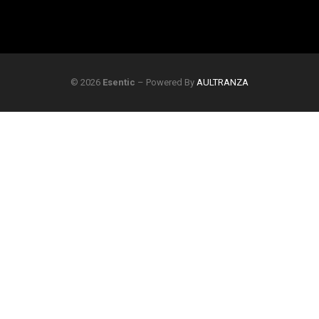
© 2026
Esentic
– Powered By
AULTRANZA