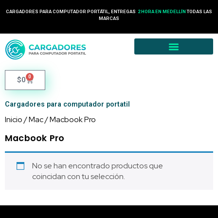
CARGADORES PARA COMPUTADOR PORTÁTIL, ENTREGAS
2 HORA EN MEDELLÍN
TODAS LAS
MARCAS
0
$
0
Cargadores para computador portatil
Inicio
/
Mac
/ Macbook Pro
Macbook Pro
No se han encontrado productos que
coincidan con tu selección.