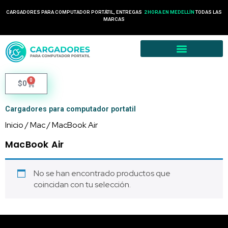
CARGADORES PARA COMPUTADOR PORTÁTIL, ENTREGAS
2 HORA EN MEDELLÍN
TODAS LAS
MARCAS
0
$
0
Cargadores para computador portatil
Inicio
/
Mac
/ MacBook Air
MacBook Air
No se han encontrado productos que
coincidan con tu selección.