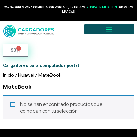
CARGADORES PARA COMPUTADOR PORTÁTIL, ENTREGAS
2 HORA EN MEDELLÍN
TODAS LAS
MARCAS
0
$
0
Cargadores para computador portatil
Inicio
/
Huawei
/ MateBook
MateBook
No se han encontrado productos que
coincidan con tu selección.