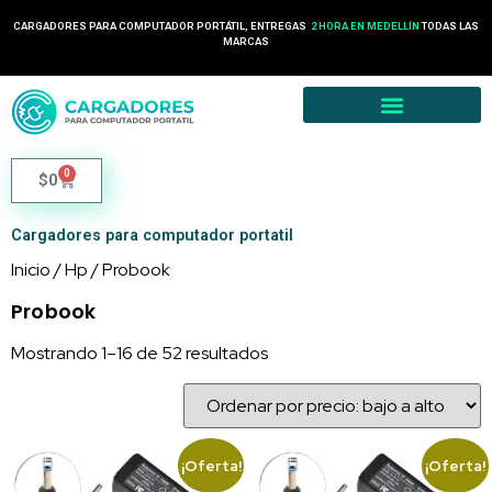
24 HORAS EN COLOMBIA
CARGADORES PARA COMPUTADOR PORTÁTIL, ENTREGAS
TODAS LAS
2 HORA EN MEDELLÍN
MARCAS
0
$
0
Cargadores para computador portatil
Inicio
/
Hp
/ Probook
Probook
Mostrando 1–16 de 52 resultados
¡Oferta!
¡Oferta!