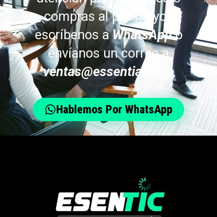
compras al por mayor,
escríbenos a
WhatsApp
o
envíanos un correo a
ventas@essentiatic.co
Hablemos Por WhatsApp