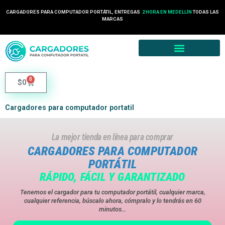
24 HORAS EN COLOMBIA
CARGADORES PARA COMPUTADOR PORTÁTIL, ENTREGAS
TODAS LAS
2 HORA EN MEDELLÍN
MARCAS
0
$
0
Cargadores para computador portatil
La mejor tienda en línea para comprar
CARGADORES PARA COMPUTADOR
PORTÁTIL
RÁPIDO, FÁCIL Y GARANTIZADO
Tenemos el cargador para tu computador portátil, cualquier marca,
cualquier referencia, búscalo ahora, cómpralo y lo tendrás en 60
minutos…