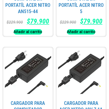
PORTATÍL ACER NITRO
PORTATÍL ACER NITRO
AN515-44
5
$
79.900
$
79.900
$
229.900
$
229.900
Añadir al carrito
Añadir al carrito
CARGADOR PARA
CARGADOR PARA