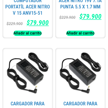
COMPUTADOR
ACER NITRO 19V 7.1A
PORTATÍL ACER NITRO
PUNTA 5.5 X 1.7 MM
V 15 ANV15-51
$
79.900
$
229.900
$
79.900
$
229.900
Añadir al carrito
Añadir al carrito
CARGADOR PARA
CARGADOR PARA