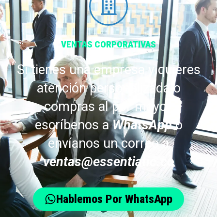
VENTAS CORPORATIVAS
Si tienes una empresa y quieres
atención personalizada o
compras al por mayor,
escríbenos a
WhatsApp
o
envíanos un correo a
ventas@essentiatic.co
Hablemos Por WhatsApp